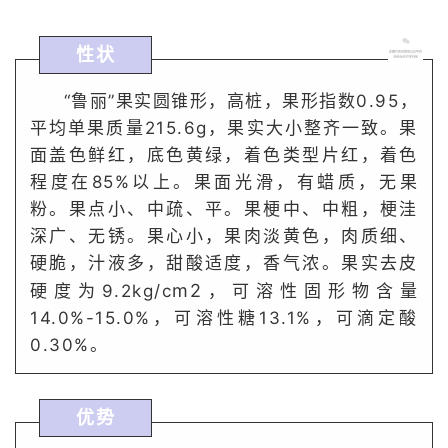
性状
“鲁丽”果实圆锥形，高桩，果形指数0.95，
平均单果质量215.6g，果实大小整齐一致。果
面盖色鲜红，底色黄绿，着色类型片红，着色
程度在85%以上。果面光滑，有蜡质，无果
粉。果点小、中疏、平。果梗中、中粗，梗洼
深广、无锈。果心小，果肉淡黄色，肉质细、
硬脆，汁液多，甜酸适度，香气浓。果实去皮
m
2
硬度为9.2kg/c
，可溶性固形物含量
14.0%-15.0%，可溶性糖13.1%，可滴定酸
0.30%。
优势