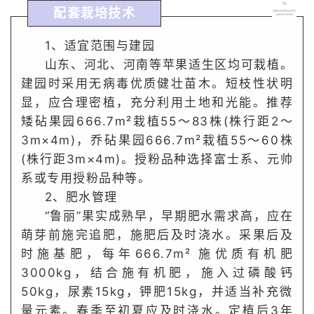
配套栽培技术
1、适宜范围与建园
山东、河北、河南等苹果适生区均可栽植。
建园时采用无病毒优质健壮苗木。
短枝性状明
显，应合理密植，充分利用土地和光能。
推荐
矮砧果园666.7m²栽植55～83株(株行距2～
3m×4m)，乔砧果园666.7m²栽植55～60株
(株行距3m×4m)。
授粉品种选择富士系、元帅
系或专用授粉品种等。
2、肥水管理
“鲁丽”
果实成熟早，早期肥水需求高，应在
萌芽前施完追肥，施肥后及时浇水。
采果后及
时施基肥，每年666.7m² 施优质有机肥
3000kg，结合施有机肥，施入过磷酸钙
50kg，尿素15kg，钾肥15kg，并适当补充微
量元素。
春季至初夏应及时浇水。
定植后3年