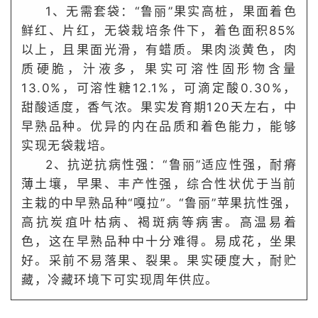
1、无需套袋：
“鲁丽”果实高桩，果面着色
鲜红、片红，无袋栽培条件下，着色面积85%
以上，且果面光滑，有蜡质。
果肉淡黄色，肉
质硬脆，汁液多，果实可溶性固形物含量
13.0%，可溶性糖12.1%，可滴定酸0.30%，
甜酸适度，香气浓。
果实发育期120天左右，中
早熟品种。
优异的内在品质和着色能力，能够
实现无袋栽培。
2、抗逆抗病性强：
“鲁丽”适应性强，耐瘠
薄土壤，早果、丰产性强，综合性状优于当前
主栽的中早熟品种“嘎拉”。
“鲁丽”苹果抗性强，
高抗炭疽叶枯病、褐斑病等病害。
高温易着
色，这在早熟品种中十分难得。
易成花，坐果
好。
采前不易落果、裂果。
果实硬度大，耐贮
藏，冷藏环境下可实现周年供应。