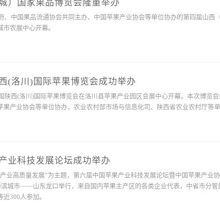
城）国家果品博览会隆重举办
市政府、中国果品流通协会共同主办、中国苹果产业协会等单位协办的第四届山西
城市农展中心开幕。
西(洛川)国际苹果博览会成功举办
中国陕西(洛川)国际苹果博览会在洛川县苹果产业园区会展中心开幕。本次博览
苹果产业协会等单位协办，农业农村部市场与信息化司、陕西省农业农村厅等
产业科技发展论坛成功举办
果产业高质量发展”为主题，第六届中国苹果产业科技发展论坛暨中国苹果产业
的海滨城市——山东龙口举行，来自国内苹果主产区的各类企业代表，中省市分管
近300人参加。