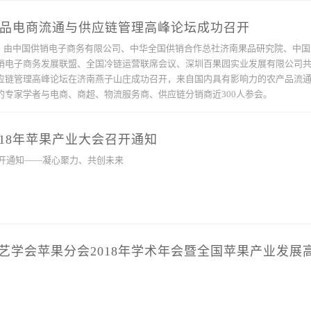
农产品电商流通与供应链管理高峰论坛成功召开
13日，由中国供销电子商务有限公司、中华全国供销合作总社济南果品研究院、中
销电子商务发展联盟、全国冷链运营联席会议、深圳百果园实业发展有限公司共同
应链管理高峰论坛在济南燕子山庄成功召开，来自国内具有影响力的农产品流
的专家学者与电商、商超、物流服务商、供应链分销商近300人参会。
018年苹果产业大会召开通知
召开通知——凝心聚力、共创未来
艺学会苹果分会2018年学术年会暨全国苹果产业发展