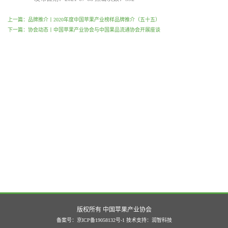
上一篇：品牌推介丨2020年度中国苹果产业榜样品牌推介（五十五）
下一篇：协会动态丨中国苹果产业协会与中国果品流通协会开展座谈
版权所有 中国苹果产业协会
备案号：京ICP备19058132号-1
技术支持：
润智科技