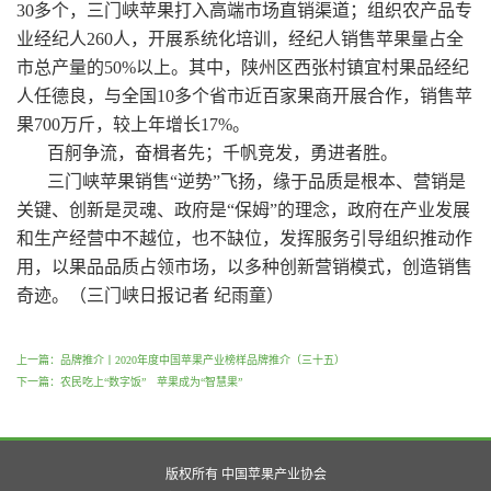
30多个，三门峡苹果打入高端市场直销渠道；组织农产品专
业经纪人260人，开展系统化培训，经纪人销售苹果量占全
市总产量的50%以上。其中，陕州区西张村镇宜村果品经纪
人任德良，与全国10多个省市近百家果商开展合作，销售苹
果700万斤，较上年增长17%。
百舸争流，奋楫者先；千帆竞发，勇进者胜。
三门峡苹果销售“逆势”飞扬，缘于品质是根本、营销是
关键、创新是灵魂、政府是“保姆”的理念，政府在产业发展
和生产经营中不越位，也不缺位，发挥服务引导组织推动作
用，以果品品质占领市场，以多种创新营销模式，创造销售
奇迹。（三门峡日报记者 纪雨童）
上一篇：品牌推介丨2020年度中国苹果产业榜样品牌推介（三十五）
下一篇：农民吃上“数字饭” 苹果成为“智慧果”
版权所有 中国苹果产业协会