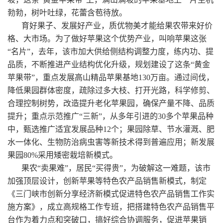
勃勃，树叶吐绿，花蕾含苞待放。
育好果子、发展好产业，质优物美才能给果农带来好价
格、大市场。为了做好苹果这个优势产业，叫响苹果这张
“名片”，去年，该市加大供给侧结构调整力度，练内功、提
品质，不断推进产业结构优化升级，规划建设了这条“黄金
苹果带”，重点发展高山精品苹果基地130万亩。通过间伐，
降低果园群体密度，疏除过多大枝、打开光路，科学修剪、
合理控制树势，改造提升老化苹果园，确保产量不降、品质
提升；重点示范推广“三新”，从多年引进的30多个苹果品种
中，甄选推广适宜发展品种12个；果园除草、节水灌溉、肥
水一体化、生物防治病虫害等新技术得到普遍应用；新发展
果园80%采用矮密栽培新模式。
果农“卖果难”，居民“买得贵”，为破解这一难题，该市
加强顶层设计，创新苹果等特色农产品销售新模式，制定
《三门峡市创新分享经济新模式促进特色农产品销售工作实
施方案》，成立高规格工作专班，把搭建特色农产品销售平
台作为着力点和突破口，搞好综合协调服务，促进苹果销