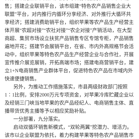
售；搭建企业联销平台，该市组建“特色农产品销售企业大
联盟”平台，对内推行内循环分享经济、对外推行大循环共
享经济；搭建消费助销平台，组织苹果等农产品生产经营主
体开展“农超对接”“农社对接”“农企对接”产销活动，在大型
商超、集贸市场设立扶贫产品销售专区专馆专柜，产品销售
遍地开花；搭建节会展销平台，在省、市内外高规格节会活
动中，组织苹果等特色农产品生产经营企业与合作社，开展
宣传推介展览展销，开拓高端市场；搭建电商营销平台，建
立1+N电商销售产业群体平台，促进特色农产品在市域内外
快速便捷销售。
另外，为推动工作措施落实，市县两级财政部门按照
1∶1比例，安排2000万元专项资金，对苹果冷库贮藏企业以
及经销三门峡当地苹果的农产品经纪人、电商销售主体、直
播带货优秀主播等予以相应奖励补贴。
一分部署，九分落实。
启动双循环销售新模式，“双轮两翼”挖潜力、增活力。
该市以企业联盟为依托，着力构建苹果等特色农产品销售市