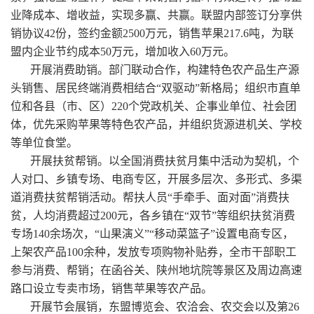
业降成本、增收益，实现多赢、共赢。联盟内部签订分享供
销协议42份，签约金额2500万元，销售苹果217.6吨，为联
盟内企业节约成本50万元，增加收入60万元。
开展消费助销。部门联动合作，构建特色农产品生产源
头销售、居民终端消费相结合“双驱动”新格局；组织市直单
位和各县（市、区）220个党政机关、企事业单位、社会团
体，优先采购苹果等特色农产品，并组织货源进机关、学校
等单位食堂。
开展扶贫帮销。以全国消费扶贫月集中活动为契机，个
人对口、乡镇专场、电商专区，开展多层次、多形式、多渠
道消费扶贫帮销活动。帮扶人员“手牵手、面对面”消费扶
贫，人均消费超过200元，各乡镇在“双节”等组织扶贫消费
专场140余场次，“山果演义”“移动菜篮子”设置电商专区，
上架农产品100余种，发放专项购物补贴券，全市干部职工
参与消费、帮销；在函谷关、陕州地坑院等景区及周边高速
路口设立专卖市场，销售苹果等农产品。
开展节会展销，东盟博览会、农洽会、农交会以及第26