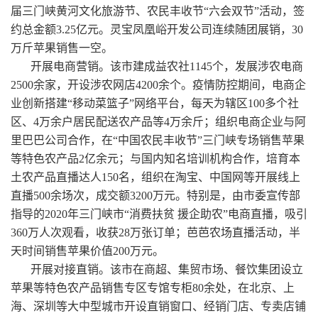
届三门峡黄河文化旅游节、农民丰收节“六会双节”活动，签
约总金额3.25亿元。灵宝凤凰峪开发公司连续随团展销，30
万斤苹果销售一空。
开展电商营销。该市建成益农社1145个，发展涉农电商
2500余家，开设涉农网店4200余个。疫情防控期间，电商企
业创新搭建“移动菜篮子”网络平台，每天为辖区100多个社
区、4万余户居民配送农产品等4万余斤；组织电商企业与阿
里巴巴公司合作，在“中国农民丰收节”三门峡专场销售苹果
等特色农产品2亿余元；与国内知名培训机构合作，培育本
土农产品直播达人150名，组织在淘宝、中国网等开展线上
直播500余场次，成交额3200万元。特别是，由市委宣传部
指导的2020年三门峡市“消费扶贫 援企助农”电商直播，吸引
360万人次观看，收获28万张订单；芭芭农场直播活动，半
天时间销售苹果价值200万元。
开展对接直销。该市在商超、集贸市场、餐饮集团设立
苹果等特色农产品销售专区专馆专柜80余处，在北京、上
海、深圳等大中型城市开设直销窗口、经销门店、专卖店铺