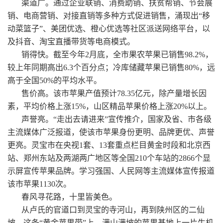
渠道广。通过企业联销、消费助销、扶贫帮销、节会展
销、电商营销、对接直销等多种方式促进销售，涌现出“移
动菜篮子”、美团优选、橙心优选等社区派送网络平台，以
及抖音、淘宝直播带货等电商模式。
销得快。截至今年2月底，全市果农苹果已销售98.2%，
较上年同期高出6.3个百分点；冷库储藏苹果已销售80%，远
高于全国50%的平均水平。
售价高。该市苹果产值预计78.35亿元，除产量增长因
素，平均价格上涨15%，山区精品苹果价格上涨20%以上。
声誉亮。“走出去请进来”宣传推介，国家及省、市各级
主流媒体广泛报道，使该市苹果身份更明、品牌更优、声誉
更亮。灵宝市在央视1套、13套重点栏目黄金时段和北京西
站、郑州东站及两湖两广地区等全国210个车站的2866个显
示屏宣传苹果品牌。学习强国、人民网等主流媒体宣传报道
该市苹果1130次。
春风寻花路，十里皆美色。
从卢氏的官道口到灵宝的寺河山，再到陕州区的二仙
坡，这条“黄金苹果带”上，满山满坡的苹果基地上一片生机