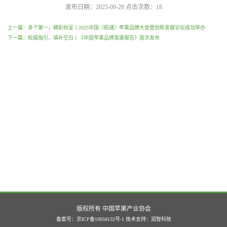
发布日期：2025-09-28
点击次数：
18
上一篇：多个第一，精彩纷呈丨2025中国（昭通）苹果品牌大会暨创新发展论坛成功举办
下一篇：权威指引，填补空白丨《中国苹果品牌发展报告》首次发布
版权所有 中国苹果产业协会
备案号：京ICP备19058132号-1
技术支持：
润智科技