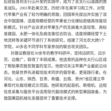
后就投身到太行山开发的实践中，成为了走太行山道路的首
发战队。2001年赴美交流，历经5年在美学习和工作，对现
代苹果产业有了较为明确的思路；回国率先提出并实施了适
合中国国情、适度规模经营的苹果省力化矮砧密植高效栽培
新模式。针对产业诉求对苹果生产的无病毒大苗培育、高标
准建园、水肥一体化及病虫害综合防治、适度规模经营下土
地流转等关键环节进行了系统研究，组建了河北农大跨5个
学院，40多名不同学科专家参加的联合攻关团队。
孙建设教授在30余年的教学科研中，坚持边研究、边示
范、边推广，取得了丰硕成果。他选育的品种在太行山区成
了帮助果农脱贫致富的宝贝。他密切关注苹果产业最前沿动
态。他是世界先进栽培技术同步的倡导者，更是践行者。在
河北、山东、陕西、甘肃、新疆、云南、贵州7省区建立苹
果现代化栽培模式示范园。他研发的起苗机、断根机、远程
信息采集与服务平台适用现代栽培模式的新型果园装备，为
我国果园机械化发展提供了重要技术支撑。