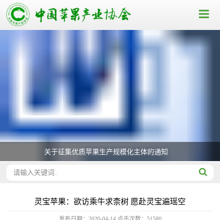
关于征集优质苹果生产规模化主体的通知
灵宝苹果：欲访乘牛求柰树 愿赴灵宝遍瑶空
发布日期：2020-04-14
点击次数：
51580