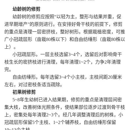
幼龄树的修剪
幼龄树的修剪应按照“以轻为主，整形与结果并重，促
进早期增产”的原则进行。在安排好骨干枝的前提下，修剪
的重点是清理一层密挤枝，整好树形。根据栽植密度，可推
广小冠疏层形（亩栽80株以下）和自由纺缍形（亩栽80株以
上）。
小冠疏层形。一层主枝选留3~4个，选留后对影响骨干
枝生长的密挤枝进行清理，每年清理1~2个，力争2年清理
完。
自由纺缍形。每年选留3~4个小主枝，主枝间距20厘米
左右，对过密枝条适当疏除。
初果树修剪
5~8年生幼树已进入结果期，修剪的重点是清理层间密
集大枝，改善树体光照条件，使结果部位逐步过渡到骨干枝
上，密集处每年清理2~3个。经几年调整清理后的树株，小
冠疏层形保留5个主枝、1~2个辅养枝，自由纺缍形保留
10~13个主枝。