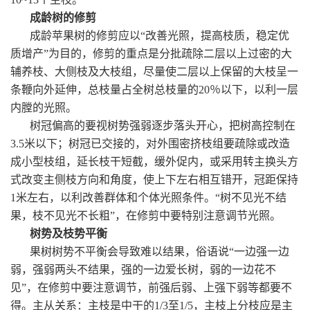
成龄树的修剪
成龄苹果树的修剪应以“改善光照，提高枝质，稳定优
质增产”为目的，修剪的重点是分批疏除二层以上过密的大
辅养枝、大侧枝及大枝组，尽量使二层以上保留的大枝呈一
条鞭向外延伸，总枝量占全树总枝量的20％以下，以利一层
内膛的光照。
树冠偏高的要视树势强弱逐步落头开心，把树高控制在
3.5米以下；树冠已交接的，对外围密挤枝组要疏除或改造
成小型枝组，延长枝干短截，缓外促内，或采用转主换头方
式改变主侧枝方向和角度，使上下左右相互错开，冠距保持
1米左右，以利改善群体和个体光照条件。“树不见光不结
果，枝不见光不长粗”，在修剪中要特别注意调节光照。
树势及枝势平衡
果树树势不平衡会导致难以结果，俗语说“一边强一边
弱，强弱两头不结果，强的一边爱长树，弱的一边花不
见”，在修剪中要注意调节，前强后弱、上强下弱等都要不
得。主从关系：主枝是中干的1/3至1/5，主枝上分枝应是主