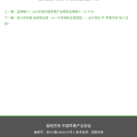
上一篇：品牌推介丨2020年度中国苹果产业榜样品牌推介（三十九）
下一篇：奋斗百年路 启航新征程｜从一片荒滩到主题游园——太行深处“牛”苹果开启“私人定
制”
版权所有 中国苹果产业协会
备案号：京ICP备19058132号-1
技术支持：
润智科技