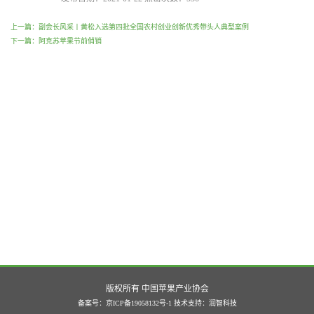
上一篇：副会长风采丨黄松入选第四批全国农村创业创新优秀带头人典型案例
下一篇：阿克苏苹果节前俏销
版权所有 中国苹果产业协会
备案号：京ICP备19058132号-1
技术支持：
润智科技