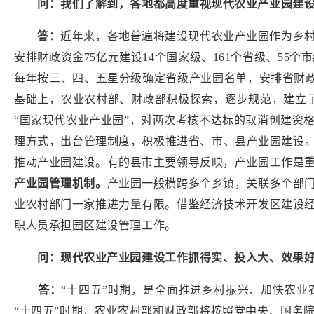
问：我们了解到，各地都高度重视现代农业产业园建
答：
近年来，各地普遍将建设现代农业产业园作为乡
安排财政资金
75
亿元建设
14
个国家级、
161
个省级、
55
个市
每年按三、四、五星分级确定省级产业园名单，安排省财
基础上，农业农村部、财政部积极探索，逐步规范，建立
“国家现代农业产业园”，对两次考核不达标的取消创建资
理方式，出台管理制度，积极推进省、市、县产业园建设
推动产业园建设。有的县市主要领导反映，产业园工作是
产业园管理机制。
产业园一般横跨多个乡镇，关联多个部
业农村部门一家推进力量有限。借鉴经济技术开发区建设
职人员承担园区建设管理工作。
问：现代农业产业园建设工作抓得实、投入大、效果好
答：
“十四五”时期，是全面推进乡村振兴、加快农
“十四五”时期，农业农村部和财政部将按照党中央、国务