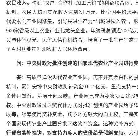
农民收入。
构建“农户
+
合作社
+
加工营销”的利益联合体，
机制，农民人均可支配收入达到
2.1
万元、比全国平均水平
代要素向产业园聚集，引导先进生产力“出城进园入农”，
900
家省级以上农业产业化龙头企业，年纳税总额近
200
亿
设与休闲观光、民俗风情有机结合，培育了一批生产生态
了乡村功能提升和农村人居环境改善。
问：中央财政对批准创建的国家现代农业产业园进行
答：
高质量建设现代农业产业园，离不开真金白银的
机制，累计安排中央财政奖补资金
91.21亿元，重点支
金使用效益。基层干部反映，产业园已成为涉农项目建设
权。
中央财政通过以奖代补方式对批准创建的产业园给予
收等，统筹使用奖补资金，赋予地方较大的自主权。
二是
个国家现代农业产业园分批下达奖补资金。这种奖补方式
行部省奖补挂钩，对支持力度大的省份给予倾斜支持。
为