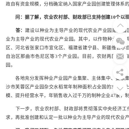
政自有资金规模，分档确定纳入国家产业园创建管理体系
问：据了解，农业农村部、财政部已支持创建
10个
答：
建设以种业为主导产业的现代农业产业园是用园
业为主导产业的现代农业产业园。其中，以作物种业为主
区、河北省张家口市宣化区、福建省建宁县、新疆维吾尔
自治区那曲市色尼区等
3
个产业园。目前，农财两部已将
园。
各地充分发挥种业产业园产业集聚、主体集中、要素集约
沙市芙蓉区产业园杂交水稻常年制种面积占全国的
30%
模、提升经营水平，年销售收入过千万的制种企业
47
家，
下一步，农业农村部、财政部将贯彻落实中央经济工作会
求，再批准创建和认定一批以种业为主导产业的现代农业