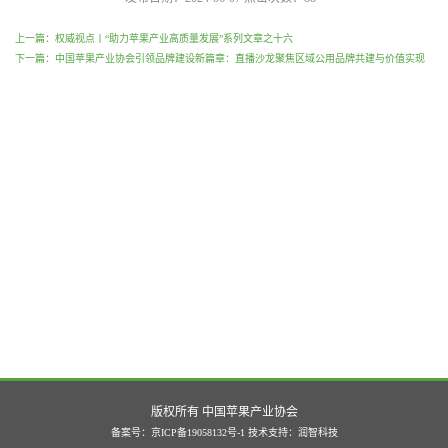
上一篇：权威视点丨“助力苹果产业高质量发展”系列文章之十六
下一篇：中国苹果产业协会引领品牌建设新篇章：直播沙龙聚焦区域公用品牌共建与价值实现
版权所有 中国苹果产业协会
备案号：京ICP备19058132号-1
技术支持：
润智科技