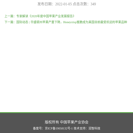
发布日期：2022-01-05
点击次数：
349
上一篇：专家解读《2020年度中国苹果产业发展报告》
下一篇：国际动态 | 华盛顿州苹果产量下降，Honeycrisp蜜脆成为美国目前最受欢迎的苹果品种
版权所有 中国苹果产业协会
备案号：京ICP备19058132号-1
技术支持：
润智科技