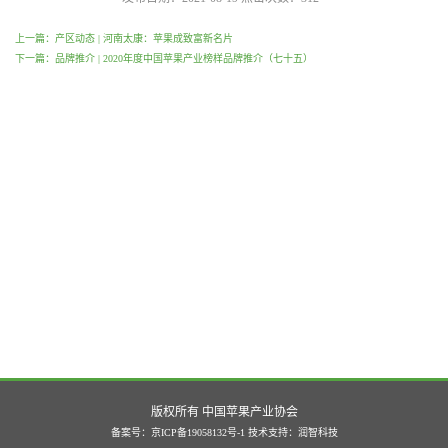
上一篇：产区动态 | 河南太康：苹果成致富新名片
下一篇：品牌推介 | 2020年度中国苹果产业榜样品牌推介（七十五）
版权所有 中国苹果产业协会
备案号：京ICP备19058132号-1
技术支持：
润智科技