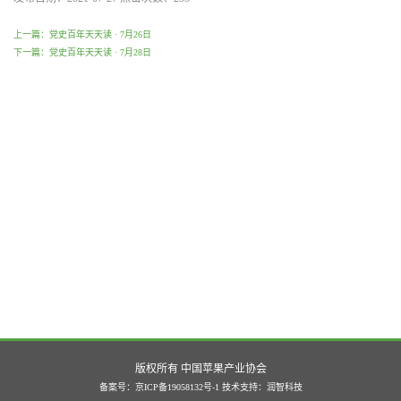
上一篇：党史百年天天读 · 7月26日
下一篇：党史百年天天读 · 7月28日
版权所有 中国苹果产业协会
备案号：京ICP备19058132号-1
技术支持：
润智科技