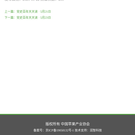
上一篇：党史百年天天读 · 5月21日
下一篇：党史百年天天读 · 5月23日
版权所有 中国苹果产业协会
备案号：京ICP备19058132号-1
技术支持：
润智科技