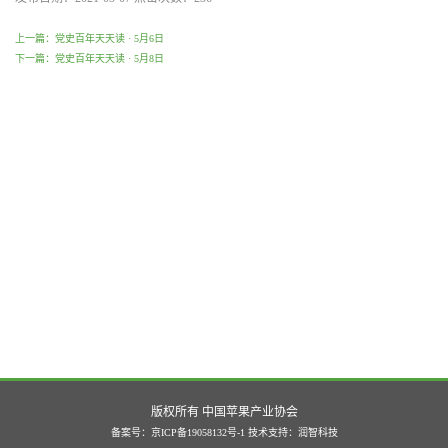
上一篇：党史百年天天读 · 5月6日
下一篇：党史百年天天读 · 5月8日
版权所有 中国苹果产业协会
备案号：京ICP备19058132号-1
技术支持：
润智科技