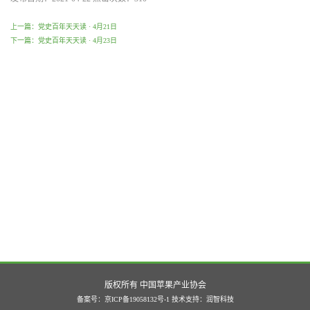
上一篇：党史百年天天读 · 4月21日
下一篇：党史百年天天读 · 4月23日
版权所有 中国苹果产业协会
备案号：京ICP备19058132号-1
技术支持：
润智科技