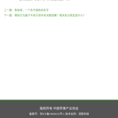
上一篇：焦裕禄，一个永不褪色的名字
下一篇：哪些行为属于不执行党中央决策部署？相关处分规定是什么？
版权所有 中国苹果产业协会
备案号：京ICP备19058132号-1
技术支持：
润智科技