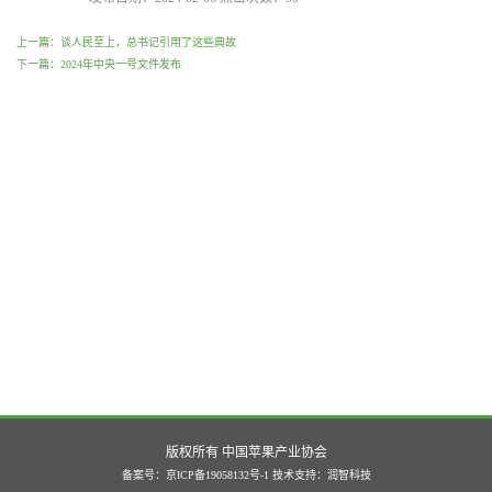
上一篇：谈人民至上，总书记引用了这些典故
下一篇：2024年中央一号文件发布
版权所有 中国苹果产业协会
备案号：京ICP备19058132号-1
技术支持：
润智科技