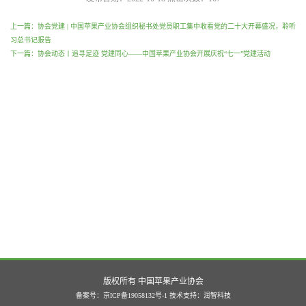
上一篇：协会党建 | 中国苹果产业协会组织秘书处党员职工集中收看党的二十大开幕盛况，聆听
习总书记报告
下一篇：协会动态丨追寻足迹 党建同心——中国苹果产业协会开展庆祝“七一”党建活动
版权所有 中国苹果产业协会
备案号：京ICP备19058132号-1
技术支持：
润智科技