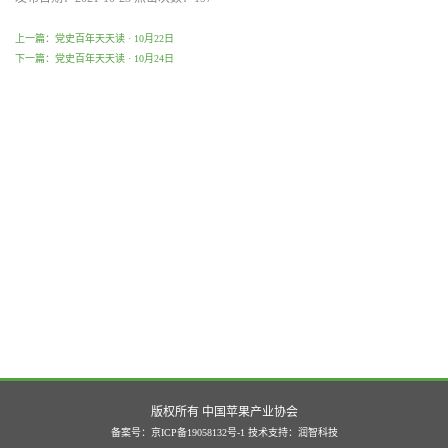
上一篇：党史百年天天读 · 10月22日
下一篇：党史百年天天读 · 10月24日
版权所有 中国苹果产业协会
备案号：京ICP备19058132号-1
技术支持：
润智科技