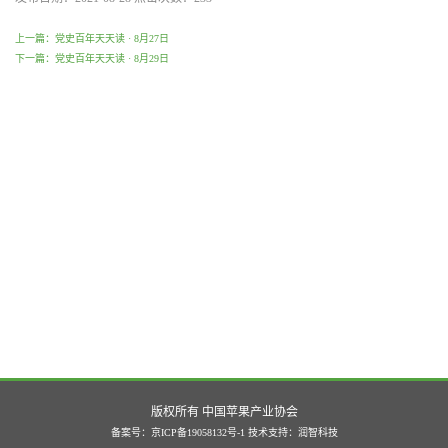
上一篇：党史百年天天读 · 8月27日
下一篇：党史百年天天读 · 8月29日
版权所有 中国苹果产业协会
备案号：京ICP备19058132号-1
技术支持：
润智科技