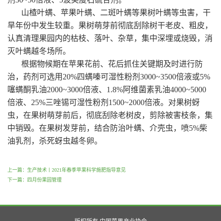
山楂叶螨、苹果叶螨、二斑叶螨等果树叶螨等虫害，干
旱年份中发生较重。果树萌芽前彻底刮除树干老皮、粗皮，
认真清理果园内的枯枝、落叶、杂草，集中深埋或烧毁，消
灭叶螨越冬场所。
根据物候期在苹果花前、花后抓住关键期及时进行防
治，药剂可选用20%四螨嗪可湿性粉剂3000~3500倍液或5%
噻螨酮乳油2000~3000倍液、1.8%阿维菌素乳油4000~5000
倍液、25%三唑锡可湿性粉剂1500~2000倍液。对果树蚜
虫，在果树萌芽前后，彻底刮除老树皮，剪除被害枝条，集
中销毁。在果树发芽前，结合防治叶螨、介壳虫，喷5%柴
油乳剂，杀死蚜虫越冬卵。
上一篇：生产技术丨2021年春季苹果科学施肥指导意见
下一篇：四月份果园管理