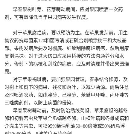
早春果树叶芽、花芽萌动期间，应对果园喷洒一次药
剂，可有效降低当年果园病害发生程度。
对于苹果腐烂病，要以预防为主。在苹果发芽前，用生
物农药抗霉菌素120和菌毒清或石硫合剂喷涂树干和大枝基
部。果树发病后要及时彻底、细致刮除腐烂病疤，然后用康
复剂涂抹。对于过大伤口应采用桥接的方法沟通养分和水
分，修剪下的病枝和刮除的病皮，应及时清理并带出果园烧
毁。
对于苹果褐斑病，要加强果园管理，春季结合修剪，及
时树上和树下的病果、残枝和落叶，以减少菌源。雨后注意
及时喷洒农药，如戊唑醇、己唑醇、苯醚甲环唑、丙环唑等
三唑类药剂，以防止病菌的侵染。
早春果树萌动前，及时防治绣线菊蚜、苹果瘤蚜的越冬
卵和初孵若虫及苹果全爪螨越冬卵、山楂叶螨越冬雌成螨和
介壳虫等害虫，可喷95%柴油乳油50~80倍液或50%硫悬浮
剂30~50倍液、5波美度石硫合剂。