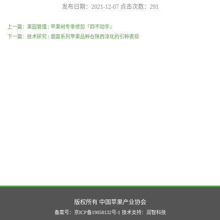
发布日期：2021-12-07
点击次数：
291
上一篇：果园管理 | 苹果树冬季修剪『四不动手』
下一篇：技术研究 | 烟富系列苹果品种在陕西淳化的引种表现
版权所有 中国苹果产业协会
备案号：京ICP备19058132号-1
技术支持：
润智科技