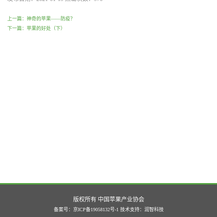
上一篇：神奇的苹果——防疫？
下一篇：苹果的好处（下）
版权所有 中国苹果产业协会
备案号：京ICP备19058132号-1
技术支持：
润智科技